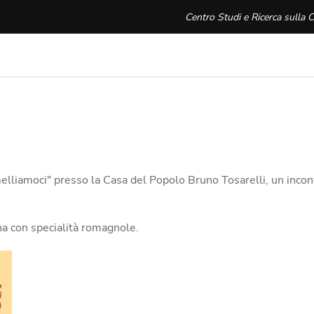
Centro Studi e Ricerca sulla C
elliamoci" presso la Casa del Popolo Bruno Tosarelli, un incon
na con specialità romagnole.