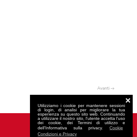
Avanti
❌
Utilizziamo i cookie per mantenere sessioni
di login, di analisi per migliorare la tua
esperienza su questo sito web. Continuando
a utilizzare il nostro sito, l'utente accetta l'uso
dei cookie, dei Termini di utilizzo e
dell'Informativa sulla privacy.
Cookie
Condizioni e Privacy