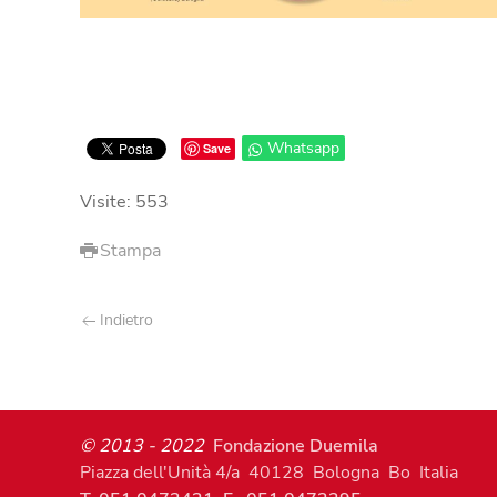
Whatsapp
Save
Visite: 553
Stampa
Indietro
© 2013 - 2022
Fondazione Duemila
Piazza dell'Unità 4/a 40128 Bologna Bo Italia