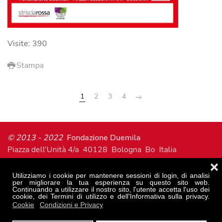
Visite: 390
Stampa
1
2
3
4
© 2013 - 2022
Fondazione Duemila
Piazza dell'Unità 4/a 40128 Bologna Bo Italia
T. 051 0473421 F. 051 0473395
❌
sede amministrativa:
Utilizziamo i cookie per mantenere sessioni di login, di analisi
per migliorare la tua esperienza su questo sito web.
P.zza della Pace 9 40013 Castel Maggiore Bo
Continuando a utilizzare il nostro sito, l'utente accetta l'uso dei
T. 051 460952 F. 051 6270493
cookie, dei Termini di utilizzo e dell'Informativa sulla privacy.
Cookie
Condizioni e Privacy